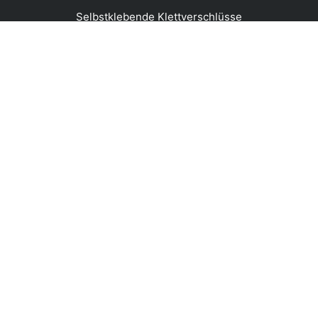
Selbstklebende Klettverschlüsse
Feuerhemmend / Hitzebeständig
Back To Back Klettverschlüsse
Elastische Verschlüsse
Mikroklett / Kunstoff Haken
Spezielle Verschlüsse
Klebebänder
Anwendungen
Bekleidung und Schuhe
Kabelmanagement
Verteidigung
Raumausstattung
Industriell